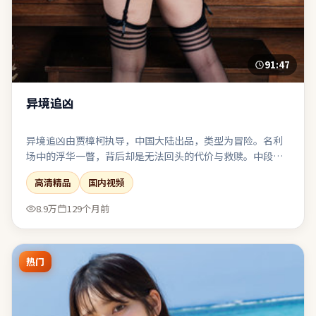
91:47
异境追凶
异境追凶由贾樟柯执导，中国大陆出品，类型为冒险。名利
场中的浮华一瞥，背后却是无法回头的代价与救赎。中段节
奏放缓，为终局的多线收束积蓄足够的情感势能。适合与友
高清精品
国内视频
人观影后延续讨论：关于选择、代价与和解。
8.9万
129个月前
热门