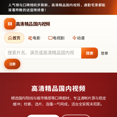
人气榜与口碑榜同步刷新，
高清精品国内视频
，通勤宅家都能
接着昨晚的进度继续看！
跳到主要内容
高清精品国内视频
首页
电影
电视剧
动漫
搜索
登录
注册
高清精品国内视频
精选国内院线与城市情感等口碑题材，专注清晰片源与稳定
缓冲；检索、选片、连播一气呵成，适合全家周末观影。