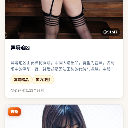
91:47
异境追凶
异境追凶由贾樟柯执导，中国大陆出品，类型为冒险。名利
场中的浮华一瞥，背后却是无法回头的代价与救赎。中段节
奏放缓，为终局的多线收束积蓄足够的情感势能。适合与友
高清精品
国内视频
人观影后延续讨论：关于选择、代价与和解。
8.9万
129个月前
最新