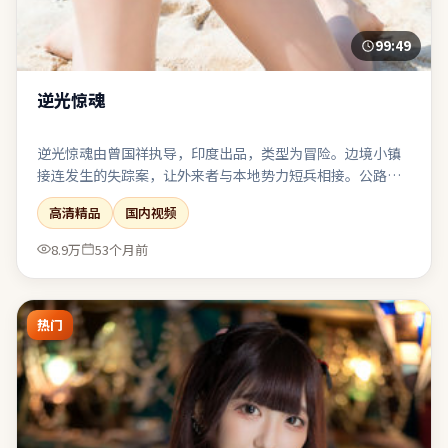
99:49
逆光惊魂
逆光惊魂由曾国祥执导，印度出品，类型为冒险。边境小镇
接连发生的失踪案，让外来者与本地势力短兵相接。公路片
结构带来地理迁徙，也象征心理防线的逐步瓦解。影像风格
高清精品
国内视频
统一，色调与构图共同服务于主题表达。
8.9万
53个月前
热门