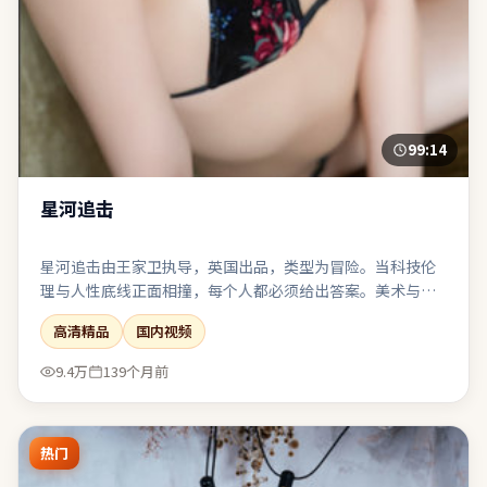
99:14
星河追击
星河追击由王家卫执导，英国出品，类型为冒险。当科技伦
理与人性底线正面相撞，每个人都必须给出答案。美术与服
化还原时代质感，让观众在细节里建立信任。在娱乐性与表
高清精品
国内视频
达欲之间取得了相对稳态的平衡。
9.4万
139个月前
热门