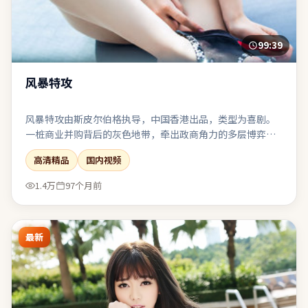
99:39
风暴特攻
风暴特攻由斯皮尔伯格执导，中国香港出品，类型为喜剧。
一桩商业并购背后的灰色地带，牵出政商角力的多层博弈。
科幻设定严谨自洽，伦理讨论紧跟其后而不流于说教。对同
高清精品
国内视频
类题材感到疲劳的观众，仍可能因其视角差异而获得新鲜
感。
1.4万
97个月前
最新