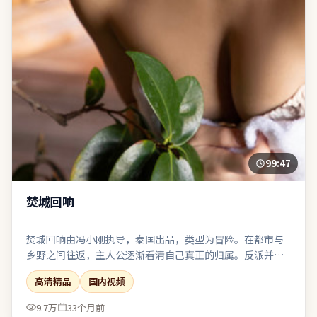
99:47
焚城回响
焚城回响由冯小刚执导，泰国出品，类型为冒险。在都市与
乡野之间往返，主人公逐渐看清自己真正的归属。反派并非
脸谱化恶魔，其选择背后有可被理解却不可被原谅的逻辑。
高清精品
国内视频
若你偏爱留白与隐喻，片中多处细节可供二次解读。
9.7万
33个月前