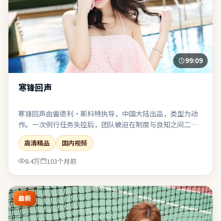
99:09
寒锋回声
寒锋回声由雷德利·斯科特执导，中国大陆出品，类型为动
作。一次例行任务失控后，团队被迫在制度与良知之间二选
一。科幻设定严谨自洽，伦理讨论紧跟其后而不流于说教。
高清精品
国内视频
结尾收束有力，余味可在离场后继续发酵一段时间。
8.4万
103个月前
最新