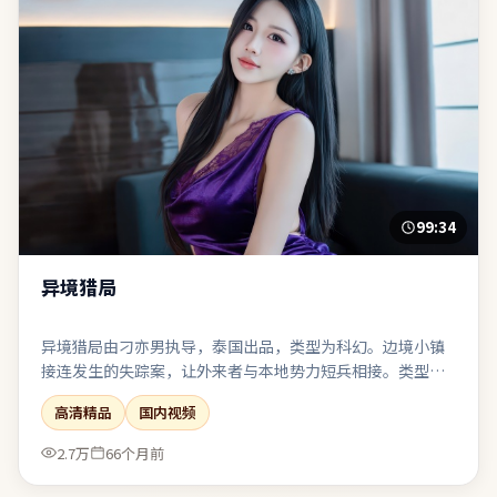
99:34
异境猎局
异境猎局由刁亦男执导，泰国出品，类型为科幻。边境小镇
接连发生的失踪案，让外来者与本地势力短兵相接。类型元
素被刻意混搭：既有类型片快感，也保留作者式的留白。结
高清精品
国内视频
尾收束有力，余味可在离场后继续发酵一段时间。
2.7万
66个月前