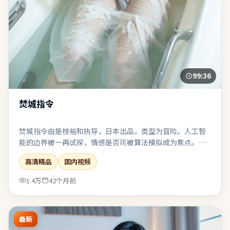
99:36
焚城指令
焚城指令由是枝裕和执导，日本出品，类型为冒险。人工智
能的边界被一再试探，情感是否可被算法模拟成为焦点。镜
头长期贴近角色面部与肢体，以细腻表演撑起情绪张力。适
高清精品
国内视频
合与友人观影后延续讨论：关于选择、代价与和解。
1.4万
42个月前
最新