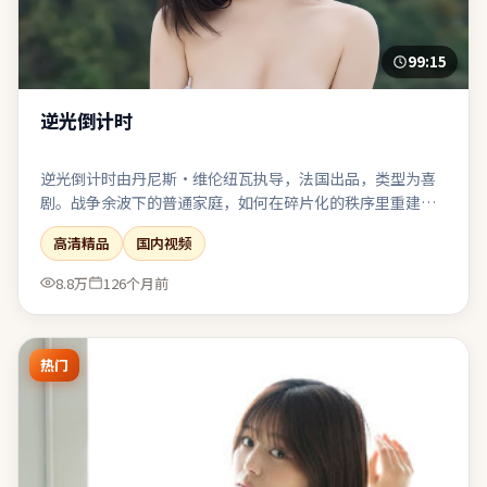
99:15
逆光倒计时
逆光倒计时由丹尼斯·维伦纽瓦执导，法国出品，类型为喜
剧。战争余波下的普通家庭，如何在碎片化的秩序里重建日
常。科幻设定严谨自洽，伦理讨论紧跟其后而不流于说教。
高清精品
国内视频
值得在大银幕或高质量终端上观看，声画细节信息丰富。
8.8万
126个月前
热门