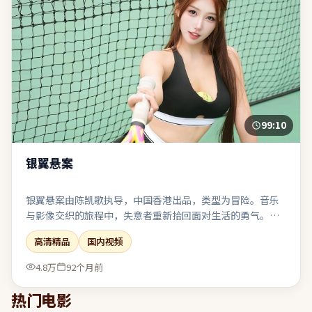
99:10
银翼悬案
银翼悬案由陈凯歌执导，中国香港出品，类型为冒险。音乐
与影像交织的旅程中，失意者重新拾回面对生活的勇气。反
派并非脸谱化恶魔，其选择背后有可被理解却不可被原谅的
高清精品
国内视频
逻辑。对同类题材感到疲劳的观众，仍可能因其视角差异而
获得新鲜感。
4.8万
92个月前
热门电影