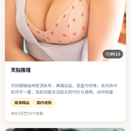
99:13
天际围猎
天际围猎由林超贤执导，美国出品，类型为惊悚。名利场中
的浮华一瞥，背后却是无法回头的代价与救赎。动作场面服
务于人物关系，而非为炫技而打断叙事呼吸。适合与友人观
高清精品
国内视频
影后延续讨论：关于选择、代价与和解。
9.5万
73个月前