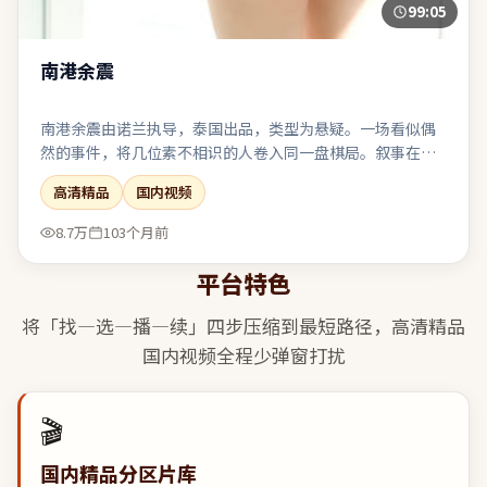
99:05
南港余震
南港余震由诺兰执导，泰国出品，类型为悬疑。一场看似偶
然的事件，将几位素不相识的人卷入同一盘棋局。叙事在回
忆与现实之间切换，人物动机随着线索推进层层剥茧。对同
高清精品
国内视频
类题材感到疲劳的观众，仍可能因其视角差异而获得新鲜
感。
8.7万
103个月前
平台特色
将「找—选—播—续」四步压缩到最短路径，
高清精品
国内视频
全程少弹窗打扰
🎬
国内精品分区片库