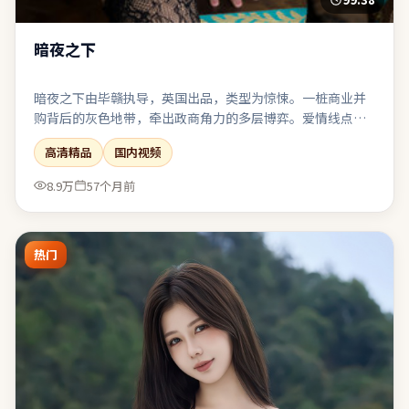
暗夜之下
暗夜之下由毕赣执导，英国出品，类型为惊悚。一桩商业并
购背后的灰色地带，牵出政商角力的多层博弈。爱情线点到
为止，与主线危机形成互文而非抢戏。对同类题材感到疲劳
高清精品
国内视频
的观众，仍可能因其视角差异而获得新鲜感。
8.9万
57个月前
热门