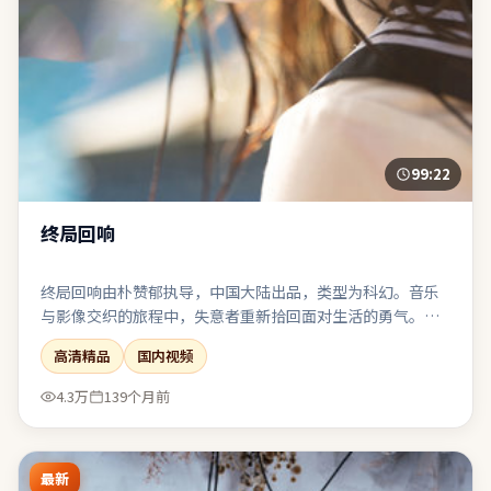
99:22
终局回响
终局回响由朴赞郁执导，中国大陆出品，类型为科幻。音乐
与影像交织的旅程中，失意者重新拾回面对生活的勇气。公
路片结构带来地理迁徙，也象征心理防线的逐步瓦解。适合
高清精品
国内视频
与友人观影后延续讨论：关于选择、代价与和解。
4.3万
139个月前
最新