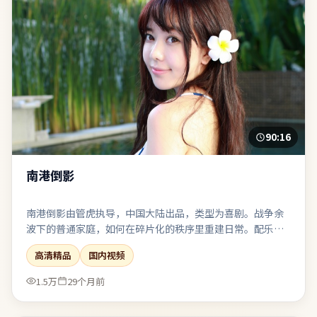
90:16
南港倒影
南港倒影由管虎执导，中国大陆出品，类型为喜剧。战争余
波下的普通家庭，如何在碎片化的秩序里重建日常。配乐克
制，环境声与沉默段落被当作重要的“台词”来使用。对同
高清精品
国内视频
类题材感到疲劳的观众，仍可能因其视角差异而获得新鲜
感。
1.5万
29个月前