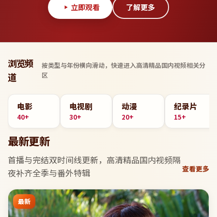
立即观看
了解更多
浏览频
按类型与年份横向滑动，快速进入
高清精品国内视频
相关分
区
道
电影
电视剧
动漫
纪录片
40+
30+
20+
15+
最新更新
首播与完结双时间线更新，
高清精品国内视频
隔
查看更多
夜补齐全季与番外特辑
最新